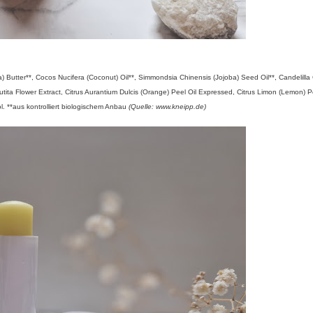
a) Butter**, Cocos Nucifera (Coconut) Oil**, Simmondsia Chinensis (Jojoba) Seed Oil**, Candelilla
utita Flower Extract, Citrus Aurantium Dulcis (Orange) Peel Oil Expressed, Citrus Limon (Lemon) P
ol. **aus kontrolliert biologischem Anbau
(Quelle: www.kneipp.de)