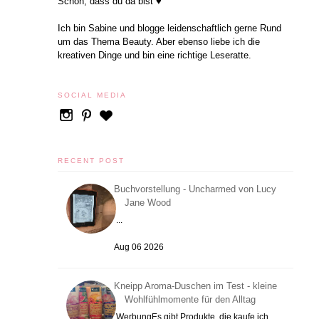
Schön, dass du da bist ♥
Ich bin Sabine und blogge leidenschaftlich gerne Rund
um das Thema Beauty. Aber ebenso liebe ich die
kreativen Dinge und bin eine richtige Leseratte.
SOCIAL MEDIA
RECENT POST
Buchvorstellung - Uncharmed von Lucy
Jane Wood
...
Aug 06 2026
Kneipp Aroma-Duschen im Test - kleine
Wohlfühlmomente für den Alltag
WerbungEs gibt Produkte, die kaufe ich