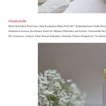
Inhaltsstoffe
Rhus Verniciflua Peel Cera, Olea Europaea (Olive) Fruit Oil**, Butyrospermum Parkii (She
Helianthus Annuus (Sunflower) Seed Oil, Melissa Officinalis Leaf Extract, Chamomilla Rec
Oil, Limonene, Linalool, Citral, Benzyl Salicylate, Geraniol, Parfum (Fragrance), Tocopher