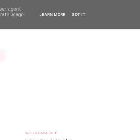
user-agent
erate usage
LEARN MORE
GOT IT
WILLKOMMEN ♥