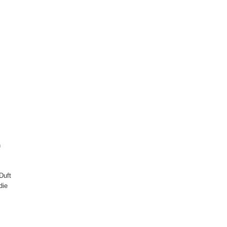
n
Duft
die