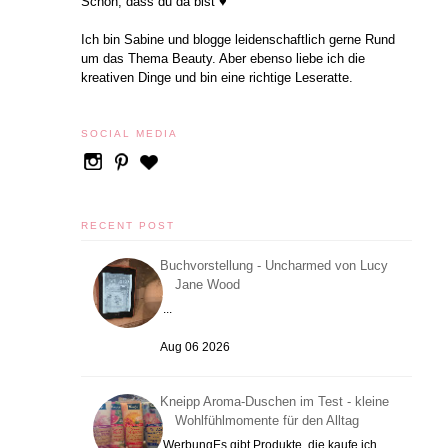
Schön, dass du da bist ♥
Ich bin Sabine und blogge leidenschaftlich gerne Rund
um das Thema Beauty. Aber ebenso liebe ich die
kreativen Dinge und bin eine richtige Leseratte.
SOCIAL MEDIA
RECENT POST
Buchvorstellung - Uncharmed von Lucy
Jane Wood
...
Aug 06 2026
Kneipp Aroma-Duschen im Test - kleine
Wohlfühlmomente für den Alltag
WerbungEs gibt Produkte, die kaufe ich