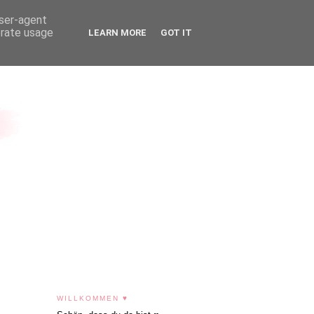
user-agent
erate usage
LEARN MORE
GOT IT
WILLKOMMEN ♥