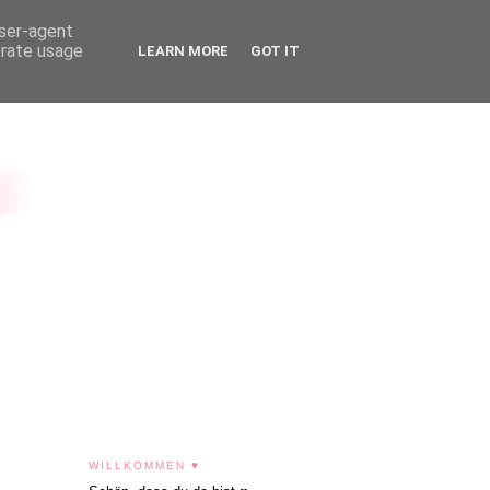
user-agent
erate usage
LEARN MORE
GOT IT
WILLKOMMEN ♥