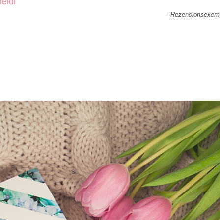
neidl
- Rezensionsexemp