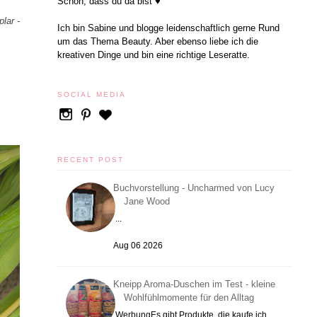
Schön, dass du da bist ♥
lar -
Ich bin Sabine und blogge leidenschaftlich gerne Rund
um das Thema Beauty. Aber ebenso liebe ich die
kreativen Dinge und bin eine richtige Leseratte.
SOCIAL MEDIA
RECENT POST
Buchvorstellung - Uncharmed von Lucy
Jane Wood
...
Aug 06 2026
Kneipp Aroma-Duschen im Test - kleine
Wohlfühlmomente für den Alltag
WerbungEs gibt Produkte, die kaufe ich