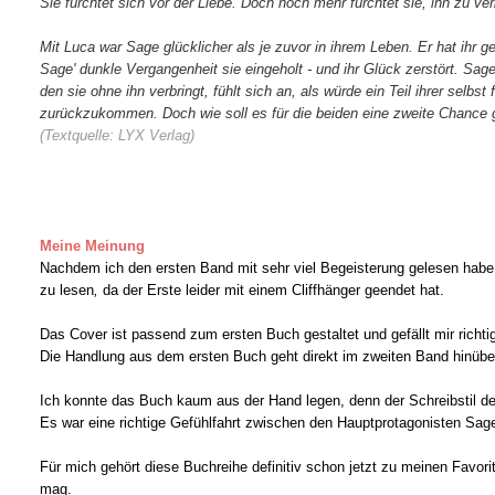
Sie fürchtet sich vor der Liebe. Doch noch mehr fürchtet sie, ihn zu verl
Mit Luca war Sage glücklicher als je zuvor in ihrem Leben. Er hat ihr 
Sage' dunkle Vergangenheit sie eingeholt - und ihr Glück zerstört. Sa
den sie ohne ihn verbringt, fühlt sich an, als würde ein Teil ihrer selbst
zurückzukommen. Doch wie soll es für die beiden eine zweite Chance 
(Textquelle: LYX Verlag)
Meine Meinung
Nachdem ich den ersten Band mit sehr viel Begeisterung gelesen hab
zu lesen
,
da der Erste leider mit einem Cliffhänger geendet hat.
Das Cover ist passend zum ersten Buch gestaltet und gefällt mir richt
Die Handlung aus dem ersten Buch geht direkt im zweiten Band hinübe
Ich konnte das Buch kaum aus der Hand legen, denn der Schreibstil der
Es war eine richtige Gefühlfahrt zwischen den Hauptprotagonisten Sage
Für mich gehört diese Buchreihe definitiv schon jetzt zu meinen Favor
mag.