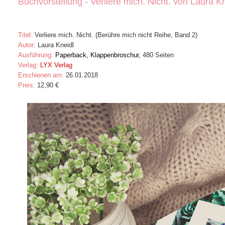
Buchvorstellung - Verliere mich. Nicht. von Laura K
Titel:
Verliere mich. Nicht. (Berühre mich nicht Reihe, Band 2)
Autor:
Laura Kneidl
Ausführung:
Paperback, Klappenbroschur,
480 Seiten
Verlag:
LYX Verlag
Erschienen am:
26.01.2018
Preis:
12,90 €