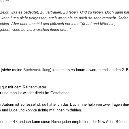
ieren ...
gezeigt, was es bedeutet, zu vertrauen. Zu leben. Und zu lieben. Doch dann ha
ge kann Luca nicht vergessen, auch wenn sie es noch so sehr versucht. Jeder
 fehlen. Aber dann taucht Luca plötzlich vor ihrer Tür auf und bittet sie,
geben, wenn so viel zwischen ihnen steht?
e (siehe meine
Buchvorstellung
) konnte ich es kaum erwarten endlich den 2. 
ig gut mit dem Rautenmuster.
r und man ist wieder direkt im Geschehen.
 Autorin ist so fesselnd, so hatte ich das Buch innerhalb von zwei Tagen dur
 und Luca und konnte richtig mit ihnen mitfühlen.
iten in 2018 und ich kann diese Reihe jeden empfehlen, der New Adult Bücher