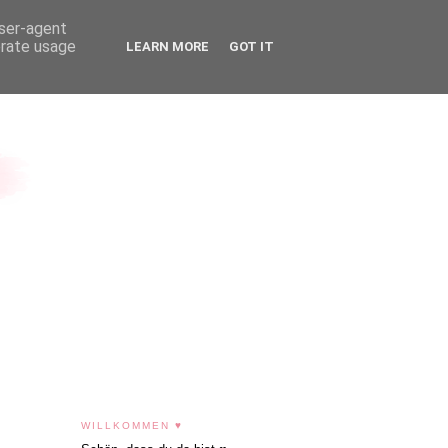
user-agent
erate usage
LEARN MORE
GOT IT
WILLKOMMEN ♥