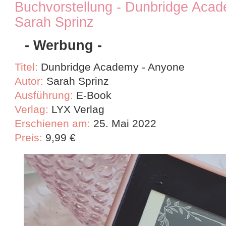
Buchvorstellung - Dunbridge Aca
Sarah Sprinz
- Werbung -
Titel:
Dunbridge Academy - Anyone
Autor:
Sarah Sprinz
Ausführung:
E-Book
Verlag:
LYX Verlag
Erschienen am:
25. Mai 2022
Preis:
9,99
€