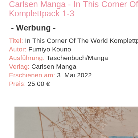
Carlsen Manga - In This Corner Of
Komplettpack 1-3
- Werbung -
Titel:
In This Corner Of The World Komplett
Autor:
Fumiyo Kouno
Ausführung:
Taschenbuch/Manga
Verlag:
Carlsen Manga
Erschienen am:
3. Mai 2022
Preis:
25,00
€