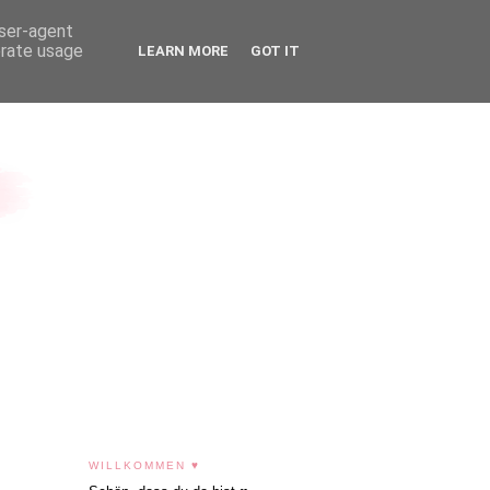
user-agent
erate usage
LEARN MORE
GOT IT
WILLKOMMEN ♥