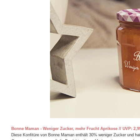
Bonne Maman - Weniger Zucker, mehr Frucht Aprikose // UVP: 2,9
Diese Konfitüre von Bonne Maman enthält 30% weniger Zucker und hat 