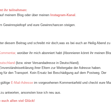
t ihr teilnehmen:
l auf meinem Blog oder über meinen
Instagram-Kanal
.
x im Gewinnspieltopf und eure Gewinnchancen steigen.
ter diesem Beitrag und schreibt mir doch,was es bei euch an Heilig Abend zu
m Kommentar,
worüber ihr mich abonniert habt (Abonnieren könnt ihr meinen Blo
eutschland
(bzw. einer Versandadresse in Deutschland)
.
 Einverständniserklärung ihrer Eltern zur Weitergabe der Adresse haben.
g für den Transport. Kein Ersatz bei Beschädigung auf dem Postweg. Der
 gültige
E-Mail-Adresse
im vorgesehenen Kommentarfeld und checkt eure Mai
l zu antworten, ansonsten lose ich neu aus.
 euch allen viel Glück!