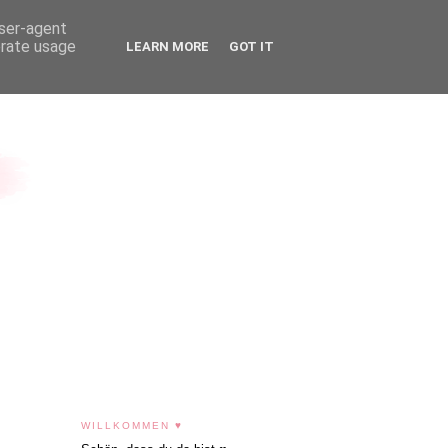
user-agent
erate usage
LEARN MORE
GOT IT
WILLKOMMEN ♥