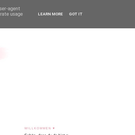
user-agent
erate usage
LEARN MORE
GOT IT
WILLKOMMEN ♥