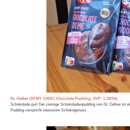
Dr. Oetker OH MY CHOC! Chocolate Pudding, UVP: 1,19/Stk.
Schokolade pur! Der cremige Schokoladenpudding von Dr. Oetker ist ei
Pudding verspricht intensiven Schokogenuss.