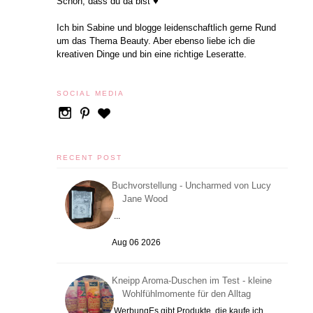
Schön, dass du da bist ♥
Ich bin Sabine und blogge leidenschaftlich gerne Rund
um das Thema Beauty. Aber ebenso liebe ich die
kreativen Dinge und bin eine richtige Leseratte.
SOCIAL MEDIA
RECENT POST
Buchvorstellung - Uncharmed von Lucy
Jane Wood
...
Aug 06 2026
Kneipp Aroma-Duschen im Test - kleine
Wohlfühlmomente für den Alltag
WerbungEs gibt Produkte, die kaufe ich