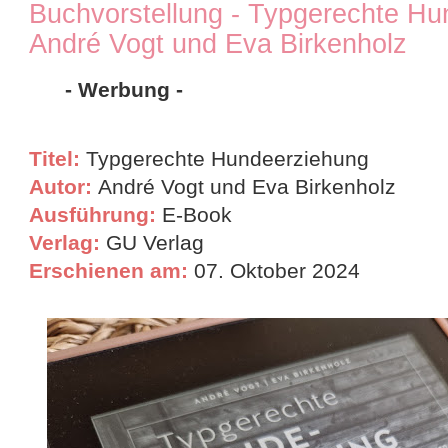
Buchvorstellung - Typgerechte H
André Vogt und Eva Birkenholz
- Werbung -
Titel:
Typgerechte Hundeerziehung
Autor:
André Vogt und Eva Birkenholz
Ausführung:
E-Book
Verlag:
GU Verlag
Erschienen am:
07. Oktober 2024