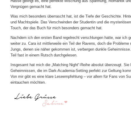
Hasse gelingt es, eine perfekte Mischung aus Spannung, Romantik un
Vergnügen gemacht hat.
Was mich besonders überrascht hat, ist die Tiefe der Geschichte. Hint
und Machtspiele. Das Verschwinden der Studentin und die mysteriösen 
Touch, der das Buch für mich besonders gemacht hat.
Nachdem ich den ersten Band regelrecht verschlungen hatte, war ich ges
weiter zu. Cara ist mittlerweile ein Teil der Ravens, doch die Proble
Jungs, denen sie näher gekommen ist, verbergen dunkle Geheimnisse. D
Teil fast in einem Rutsch durchgelesen.
Insgesamt hat mich die „Matching Night“-Reihe absolut überzeugt. Si
Geheimnissen, die im Dark-Academia-Setting perfekt zur Geltung komm
Von mir gibt es eine klare Leseempfehlung – vor allem für Fans von S
eintauchen möchten.