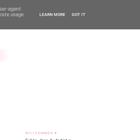
user-agent
erate usage
LEARN MORE
GOT IT
WILLKOMMEN ♥