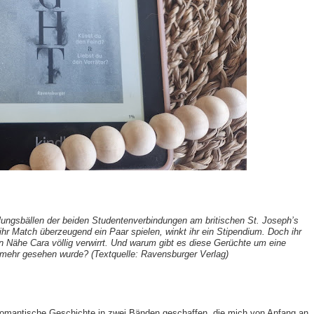
lungsbällen der beiden Studentenverbindungen am britischen St. Joseph’s
ihr Match überzeugend ein Paar spielen, winkt ihr ein Stipendium. Doch ihr
n Nähe Cara völlig verwirrt. Und warum gibt es diese Gerüchte um eine
t mehr gesehen wurde? (Textquelle: Ravensburger Verlag)
 romantische Geschichte in zwei Bänden geschaffen, die mich von Anfang an