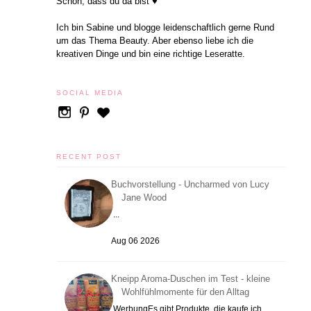
Schön, dass du da bist ♥
Ich bin Sabine und blogge leidenschaftlich gerne Rund
um das Thema Beauty. Aber ebenso liebe ich die
kreativen Dinge und bin eine richtige Leseratte.
SOCIAL MEDIA
RECENT POST
Buchvorstellung - Uncharmed von Lucy
Jane Wood
...
Aug 06 2026
Kneipp Aroma-Duschen im Test - kleine
Wohlfühlmomente für den Alltag
WerbungEs gibt Produkte, die kaufe ich