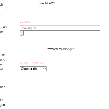
Jun 14 2026
ich
t,
SEARCH
s und
ine
Powered by
Blogger
.
cher
 und
BLOG ARCHIVE
er
auf
auen
die
ugen.