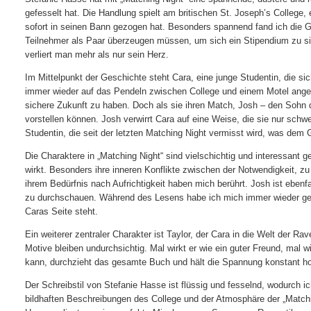
gefesselt hat. Die Handlung spielt am britischen St. Joseph’s College
sofort in seinen Bann gezogen hat. Besonders spannend fand ich die G
Teilnehmer als Paar überzeugen müssen, um sich ein Stipendium zu s
verliert man mehr als nur sein Herz.
Im Mittelpunkt der Geschichte steht Cara, eine junge Studentin, die s
immer wieder auf das Pendeln zwischen College und einem Motel angew
sichere Zukunft zu haben. Doch als sie ihren Match, Josh – den Sohn der 
vorstellen können. Josh verwirrt Cara auf eine Weise, die sie nur sch
Studentin, die seit der letzten Matching Night vermisst wird, was dem
Die Charaktere in „Matching Night“ sind vielschichtig und interessant
wirkt. Besonders ihre inneren Konflikte zwischen der Notwendigkeit,
ihrem Bedürfnis nach Aufrichtigkeit haben mich berührt. Josh ist ebenf
zu durchschauen. Während des Lesens habe ich mich immer wieder gefrag
Caras Seite steht.
Ein weiterer zentraler Charakter ist Taylor, der Cara in die Welt der R
Motive bleiben undurchsichtig. Mal wirkt er wie ein guter Freund, mal 
kann, durchzieht das gesamte Buch und hält die Spannung konstant h
Der Schreibstil von Stefanie Hasse ist flüssig und fesselnd, wodurch
bildhaften Beschreibungen des College und der Atmosphäre der „Match