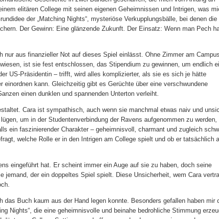
, einem elitären College mit seinen eigenen Geheimnissen und Intrigen, was m
rundidee der „Matching Nights“, mysteriöse Verkupplungsbälle, bei denen die
ichern. Der Gewinn: Eine glänzende Zukunft. Der Einsatz: Wenn man Pech ha
ich nur aus finanzieller Not auf dieses Spiel einlässt. Ohne Zimmer am Campu
iesen, ist sie fest entschlossen, das Stipendium zu gewinnen, um endlich e
US-Präsidentin – trifft, wird alles komplizierter, als sie es sich je hätte
wer einordnen kann. Gleichzeitig gibt es Gerüchte über eine verschwundene
 Ganzen einen dunklen und spannenden Unterton verleiht.
 gestaltet. Cara ist sympathisch, auch wenn sie manchmal etwas naiv und unsi
 zu lügen, um in der Studentenverbindung der Ravens aufgenommen zu werden,
alls ein faszinierender Charakter – geheimnisvoll, charmant und zugleich schw
t, welche Rolle er in den Intrigen am College spielt und ob er tatsächlich 
avens eingeführt hat. Er scheint immer ein Auge auf sie zu haben, doch seine
wie jemand, der ein doppeltes Spiel spielt. Diese Unsicherheit, wem Cara vertr
och.
 ich das Buch kaum aus der Hand legen konnte. Besonders gefallen haben mir 
ing Nights“, die eine geheimnisvolle und beinahe bedrohliche Stimmung erze