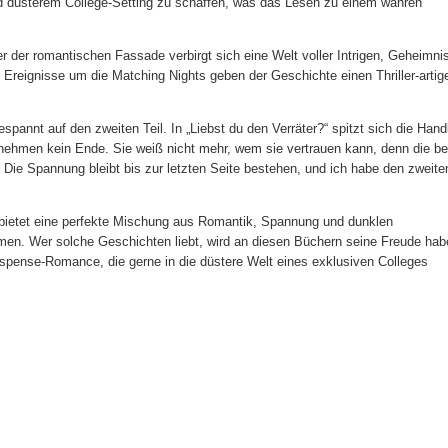
d düsterem College-Setting zu schaffen, was das Lesen zu einem wahren
er der romantischen Fassade verbirgt sich eine Welt voller Intrigen, Geheimni
Ereignisse um die Matching Nights geben der Geschichte einen Thriller-artig
pannt auf den zweiten Teil. In „Liebst du den Verräter?“ spitzt sich die Han
me nehmen kein Ende. Sie weiß nicht mehr, wem sie vertrauen kann, denn die b
ie Spannung bleibt bis zur letzten Seite bestehen, und ich habe den zweite
e bietet eine perfekte Mischung aus Romantik, Spannung und dunklen
en. Wer solche Geschichten liebt, wird an diesen Büchern seine Freude hab
uspense-Romance, die gerne in die düstere Welt eines exklusiven Colleges