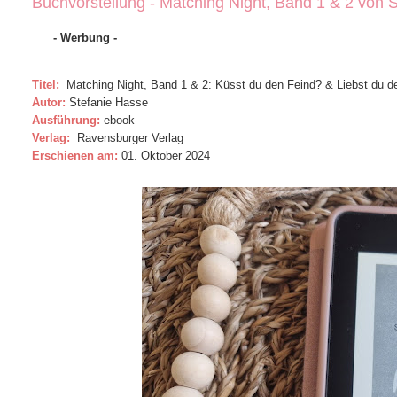
Buchvorstellung - Matching Night, Band 1 & 2 von 
- Werbung -
Titel:
Matching Night, Band 1 & 2: Küsst du den Feind? & Liebst du de
Autor:
Stefanie Hasse
Ausführung:
ebook
Verlag:
Ravensburger
Verlag
Erschienen am:
01. Oktober 2024