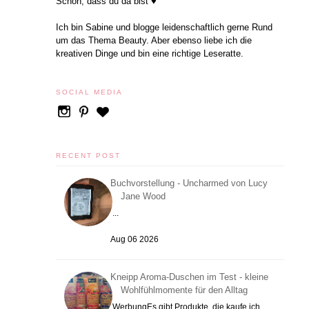
Schön, dass du da bist ♥
Ich bin Sabine und blogge leidenschaftlich gerne Rund
um das Thema Beauty. Aber ebenso liebe ich die
kreativen Dinge und bin eine richtige Leseratte.
SOCIAL MEDIA
RECENT POST
Buchvorstellung - Uncharmed von Lucy
Jane Wood
...
Aug 06 2026
Kneipp Aroma-Duschen im Test - kleine
Wohlfühlmomente für den Alltag
WerbungEs gibt Produkte, die kaufe ich