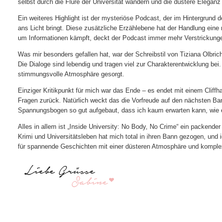
selbst durch die Flure der Universität wandern und die düstere Elegan
Ein weiteres Highlight ist der mysteriöse Podcast, der im Hintergrund 
ans Licht bringt. Diese zusätzliche Erzählebene hat der Handlung eine
um Informationen kämpft, deckt der Podcast immer mehr Verstrickunge
Was mir besonders gefallen hat, war der Schreibstil von Tiziana Olbrich.
Die Dialoge sind lebendig und tragen viel zur Charakterentwicklung be
stimmungsvolle Atmosphäre gesorgt.
Einziger Kritikpunkt für mich war das Ende – es endet mit einem Cliffh
Fragen zurück. Natürlich weckt das die Vorfreude auf den nächsten Ba
Spannungsbogen so gut aufgebaut, dass ich kaum erwarten kann, wie e
Alles in allem ist „Inside University: No Body, No Crime“ ein packend
Krimi und Universitätsleben hat mich total in ihren Bann gezogen, und i
für spannende Geschichten mit einer düsteren Atmosphäre und komple