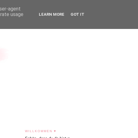
user-agent
erate usage
LEARN MORE
GOT IT
WILLKOMMEN ♥