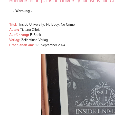
Buchvorstellung - Inside University: No Body, No C
- Werbung -
Titel:
Inside University: No Body, No Crime
Autor:
Tiziana Olbrich
Ausführung:
E-Book
Verlag:
Zeilenfluss Verlag
Erschienen am:
17. September 2024