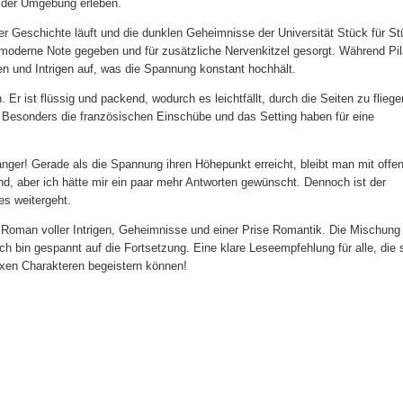
z der Umgebung erleben.
der Geschichte läuft und die dunklen Geheimnisse der Universität Stück für S
 moderne Note gegeben und für zusätzliche Nervenkitzel gesorgt. Während Pil
n und Intrigen auf, was die Spannung konstant hochhält.
 Er ist flüssig und packend, wodurch es leichtfällt, durch die Seiten zu fliege
i. Besonders die französischen Einschübe und das Setting haben für eine
anger! Gerade als die Spannung ihren Höhepunkt erreicht, bleibt man mit offe
nd, aber ich hätte mir ein paar mehr Antworten gewünscht. Dennoch ist der
s weitergeht.
er Roman voller Intrigen, Geheimnisse und einer Prise Romantik. Die Mischung
ch bin gespannt auf die Fortsetzung. Eine klare Leseempfehlung für alle, die 
xen Charakteren begeistern können!