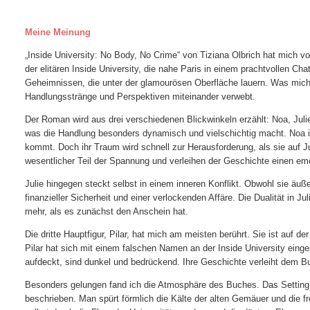
Meine Meinung
„Inside University: No Body, No Crime“ von Tiziana Olbrich hat mich 
der elitären Inside University, die nahe Paris in einem prachtvollen C
Geheimnissen, die unter der glamourösen Oberfläche lauern. Was mich 
Handlungsstränge und Perspektiven miteinander verwebt.
Der Roman wird aus drei verschiedenen Blickwinkeln erzählt: Noa, Julie
was die Handlung besonders dynamisch und vielschichtig macht. Noa ist
kommt. Doch ihr Traum wird schnell zur Herausforderung, als sie auf Jul
wesentlicher Teil der Spannung und verleihen der Geschichte einen em
Julie hingegen steckt selbst in einem inneren Konflikt. Obwohl sie äuße
finanzieller Sicherheit und einer verlockenden Affäre. Die Dualität in J
mehr, als es zunächst den Anschein hat.
Die dritte Hauptfigur, Pilar, hat mich am meisten berührt. Sie ist auf d
Pilar hat sich mit einem falschen Namen an der Inside University ein
aufdeckt, sind dunkel und bedrückend. Ihre Geschichte verleiht dem B
Besonders gelungen fand ich die Atmosphäre des Buches. Das Setting
beschrieben. Man spürt förmlich die Kälte der alten Gemäuer und die f