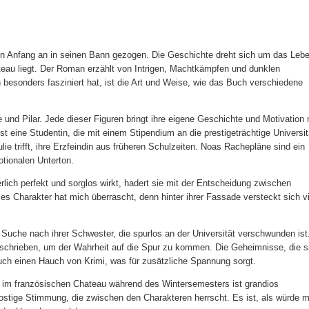
von Anfang an in seinen Bann gezogen. Die Geschichte dreht sich um das Leb
hateau liegt. Der Roman erzählt von Intrigen, Machtkämpfen und dunklen
besonders fasziniert hat, ist die Art und Weise, wie das Buch verschiedene
 und Pilar. Jede dieser Figuren bringt ihre eigene Geschichte und Motivation 
 eine Studentin, die mit einem Stipendium an die prestigeträchtige Universit
ie trifft, ihre Erzfeindin aus früheren Schulzeiten. Noas Rachepläne sind ein
otionalen Unterton.
rlich perfekt und sorglos wirkt, hadert sie mit der Entscheidung zwischen
ulies Charakter hat mich überrascht, denn hinter ihrer Fassade versteckt sich v
er Suche nach ihrer Schwester, die spurlos an der Universität verschwunden ist
geschrieben, um der Wahrheit auf die Spur zu kommen. Die Geheimnisse, die s
uch einen Hauch von Krimi, was für zusätzliche Spannung sorgt.
 im französischen Chateau während des Wintersemesters ist grandios
rostige Stimmung, die zwischen den Charakteren herrscht. Es ist, als würde 