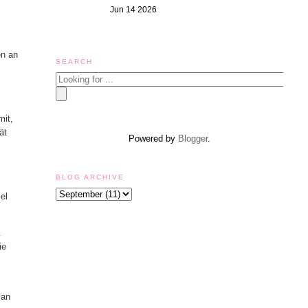
Jun 14 2026
en an
SEARCH
mit,
ät
Powered by
Blogger
.
BLOG ARCHIVE
iel
.
ie
man