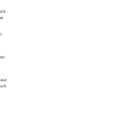
tück
ar
n.
nen
 aus
sich