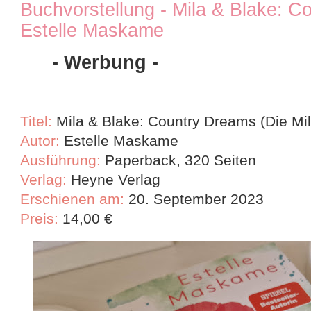
Buchvorstellung - Mila & Blake: 
Estelle Maskame
- Werbung -
Titel:
Mila & Blake: Country Dreams (Die Mi
Autor:
Estelle Maskame
Ausführung:
Paperback, 320 Seiten
Verlag:
Heyne Verlag
Erschienen am:
20. September 2023
Preis:
1
4,00 €