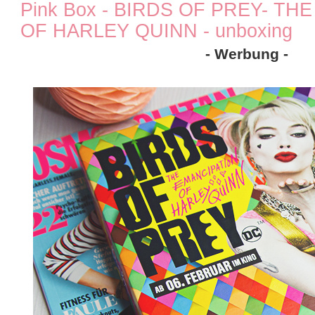
Pink Box - BIRDS OF PREY- TH
OF HARLEY QUINN - unboxing
- Werbung -