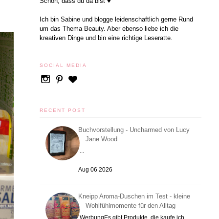
Schön, dass du da bist ♥
Ich bin Sabine und blogge leidenschaftlich gerne Rund
um das Thema Beauty. Aber ebenso liebe ich die
kreativen Dinge und bin eine richtige Leseratte.
SOCIAL MEDIA
RECENT POST
Buchvorstellung - Uncharmed von Lucy
Jane Wood
...
Aug 06 2026
Kneipp Aroma-Duschen im Test - kleine
Wohlfühlmomente für den Alltag
WerbungEs gibt Produkte, die kaufe ich