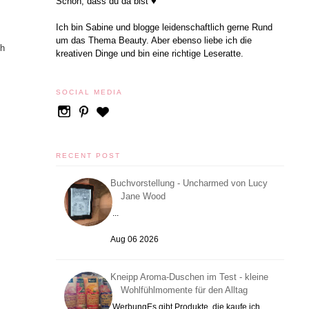
Schön, dass du da bist ♥
Ich bin Sabine und blogge leidenschaftlich gerne Rund
um das Thema Beauty. Aber ebenso liebe ich die
ch
kreativen Dinge und bin eine richtige Leseratte.
SOCIAL MEDIA
RECENT POST
Buchvorstellung - Uncharmed von Lucy
Jane Wood
...
Aug 06 2026
Kneipp Aroma-Duschen im Test - kleine
Wohlfühlmomente für den Alltag
WerbungEs gibt Produkte, die kaufe ich