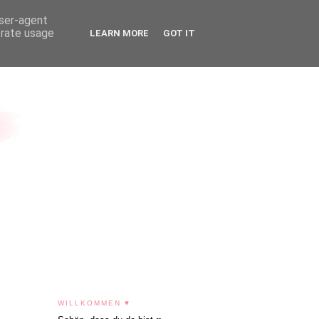
user-agent
erate usage
LEARN MORE
GOT IT
WILLKOMMEN ♥