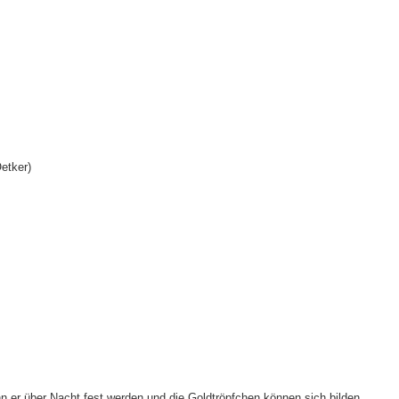
etker)
n er über Nacht fest werden und die Goldtröpfchen können sich bilden.