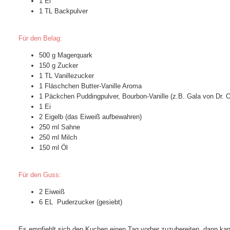
1 Ei
1 TL Backpulver
Für den Belag:
500 g Magerquark
150 g Zucker
1 TL Vanillezucker
1 Fläschchen Butter-Vanille Aroma
1 Päckchen Puddingpulver, Bourbon-Vanille (z.B. Gala von Dr. O
1 Ei
2 Eigelb (das Eiweiß aufbewahren)
250 ml Sahne
250 ml Milch
150 ml Öl
Für den Guss:
2 Eiweiß
6 EL Puderzucker (gesiebt)
Es empfiehlt sich den Kuchen einen Tag vorher zuzubereiten, dann kan